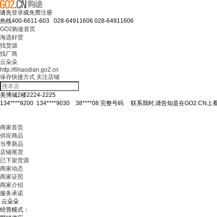
请先
登录
或
免费注册
热线
400-6611-603 028-64911606
028-64911606
GO2购途首页
海选好货
找货源
找厂商
云朵朵
http://6haodian.go2.cn
保存快捷方式
关注店铺
美博城2楼2224-2225
134****9200
134****9030
38****08
完整号码
联系我时,请告知是在GO2.CN上
商家首页
供应商品
当季新品
店铺尾货
已下架货源
商家动态
商家证照
商家介绍
服务承诺
云朵朵
经营模式：