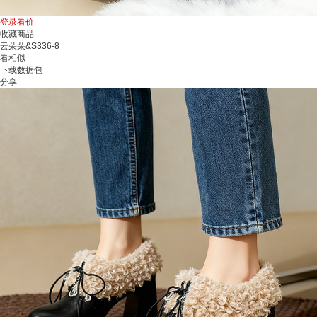
登录看价
收藏商品
云朵朵&S336-8
看相似
下载数据包
分享