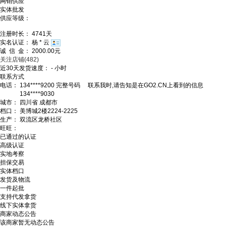
网销供应
实体批发
供应等级：
注册时长：
4741
天
实名认证：
杨 * 云
诚 信 金：
2000.00
元
关注店铺
(482)
近30天发货速度：
-
小时
联系方式
电话：
134****9200
完整号码
联系我时,请告知是在GO2.CN上看到的信息
134****9030
城市：
四川省 成都市
档口：
美博城2楼2224-2225
生产：
双流区龙桥社区
旺旺：
已通过的认证
高级认证
实地考察
担保交易
实体档口
发货及物流
一件起批
支持代发拿货
线下实体拿货
商家动态公告
该商家暂无动态公告