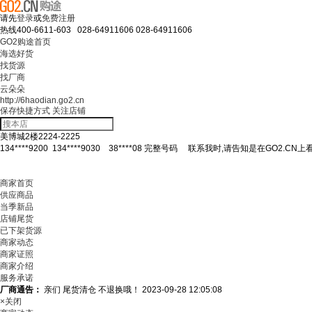
请先
登录
或
免费注册
热线
400-6611-603 028-64911606
028-64911606
GO2购途首页
海选好货
找货源
找厂商
云朵朵
http://6haodian.go2.cn
保存快捷方式
关注店铺
美博城2楼2224-2225
134****9200
134****9030
38****08
完整号码
联系我时,请告知是在GO2.CN上
商家首页
供应商品
当季新品
店铺尾货
已下架货源
商家动态
商家证照
商家介绍
服务承诺
厂商通告：
亲们 尾货清仓 不退换哦！
2023-09-28 12:05:08
×关闭