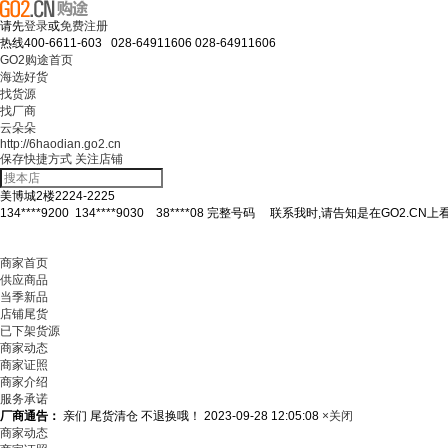
请先
登录
或
免费注册
热线
400-6611-603 028-64911606
028-64911606
GO2购途首页
海选好货
找货源
找厂商
云朵朵
http://6haodian.go2.cn
保存快捷方式
关注店铺
美博城2楼2224-2225
134****9200
134****9030
38****08
完整号码
联系我时,请告知是在GO2.CN上
商家首页
供应商品
当季新品
店铺尾货
已下架货源
商家动态
商家证照
商家介绍
服务承诺
厂商通告：
亲们 尾货清仓 不退换哦！
2023-09-28 12:05:08
×关闭
商家动态